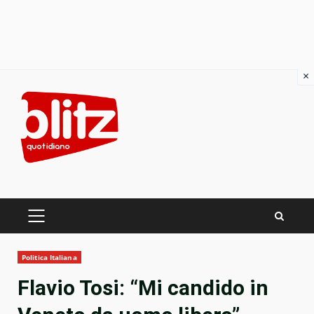
×
Skip
to
content
PRIMARY
MENU
Politica Italiana
Flavio Tosi: “Mi candido in