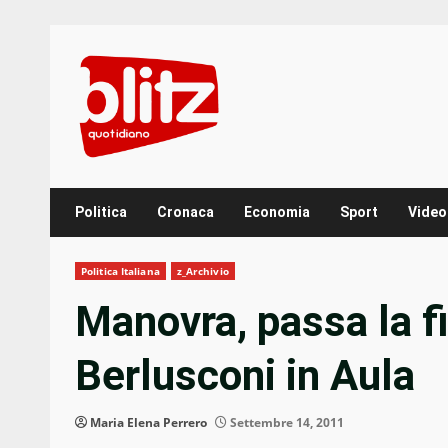
Skip
to
content
Politica
Cronaca
Economia
Sport
Video
Politica Italiana
z_Archivio
Manovra, passa la f
Berlusconi in Aula
Maria Elena Perrero
Settembre 14, 2011