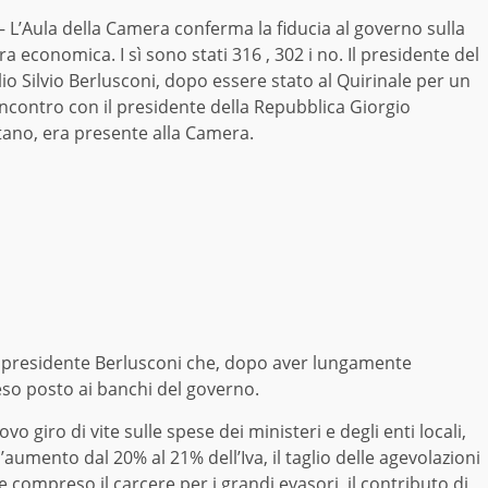
 L’Aula della Camera conferma la fiducia al governo sulla
 economica. I sì sono stati 316 , 302 i no. Il presidente del
io Silvio Berlusconi, dopo essere stato al Quirinale per un
ncontro con il presidente della Repubblica Giorgio
tano, era presente alla Camera.
al presidente Berlusconi che, dopo aver lungamente
eso posto ai banchi del governo.
 giro di vite sulle spese dei ministeri e degli enti locali,
’aumento dal 20% al 21% dell’Iva, il taglio delle agevolazioni
ale compreso il carcere per i grandi evasori, il contributo di