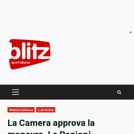
×
Skip
to
content
PRIMARY
MENU
Politica Italiana
z_Archivio
La Camera approva la