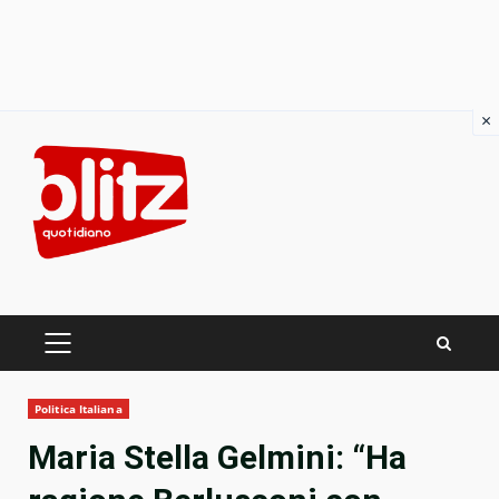
×
Skip
to
content
PRIMARY
MENU
Politica Italiana
Maria Stella Gelmini: “Ha