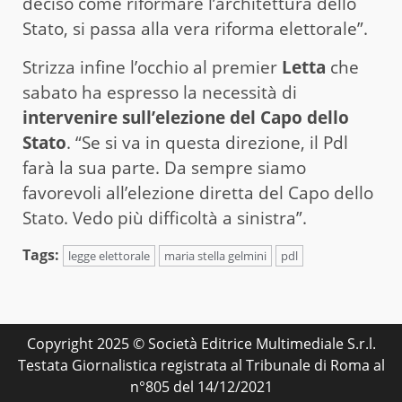
deciso come riformare l’architettura dello
Stato, si passa alla vera riforma elettorale”.
Strizza infine l’occhio al premier
Letta
che
sabato ha espresso la necessità di
intervenire sull’elezione del Capo dello
Stato
. “Se si va in questa direzione, il Pdl
farà la sua parte. Da sempre siamo
favorevoli all’elezione diretta del Capo dello
Stato. Vedo più difficoltà a sinistra”.
Tags:
legge elettorale
maria stella gelmini
pdl
Copyright 2025 © Società Editrice Multimediale S.r.l.
Testata Giornalistica registrata al Tribunale di Roma al
n°805 del 14/12/2021