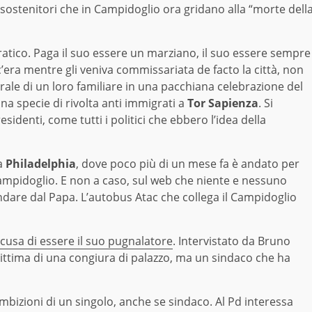
i sostenitori che in Campidoglio ora gridano alla “morte dell
tico. Paga il suo essere un marziano, il suo essere sempre
’era mentre gli veniva commissariata de facto la città, non
ale di un loro familiare in una pacchiana celebrazione del
na specie di rivolta anti immigrati a
Tor Sapienza
. Si
identi, come tutti i politici che ebbero l’idea della
 a
Philadelphia
, dove poco più di un mese fa è andato per
Campidoglio. E non a caso, sul web che niente e nessuno
andare dal Papa. L’autobus Atac che collega il Campidoglio
ccusa di essere il suo pugnalatore
. Intervistato da Bruno
vittima di una congiura di palazzo, ma un sindaco che ha
mbizioni di un singolo, anche se sindaco. Al Pd interessa