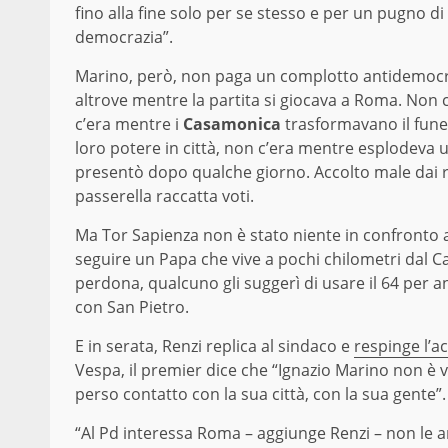
fino alla fine solo per se stesso e per un pugno d
democrazia”.
Marino, però, non paga un complotto antidemocra
altrove mentre la partita si giocava a Roma. Non c
c’era mentre i
Casamonica
trasformavano il funer
loro potere in città, non c’era mentre esplodeva u
presentò dopo qualche giorno. Accolto male dai res
passerella raccatta voti.
Ma Tor Sapienza non è stato niente in confronto
seguire un Papa che vive a pochi chilometri dal 
perdona, qualcuno gli suggerì di usare il 64 per 
con San Pietro.
E in serata, Renzi replica al sindaco e
respinge l’a
Vespa, il premier dice che “Ignazio Marino non è 
perso contatto con la sua città, con la sua gente”.
“Al Pd interessa Roma – aggiunge Renzi – non le a