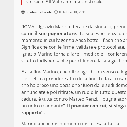
sindaco. E il Vaticano: mai così male
Emiliano Condò
Ottobre 30, 2015
ROMA –
Ignazio Marino
decade da sindaco, prende
come il suo pugnalatore.
La sua esperienza da si
momento in cui l’agenzia Ansa batte il flash che an
Significa che con le firme validate e protocollate
Ignazio Marino torna a fare il medico e il confere
stretto indispensabile per chiudere la sua gestion
E alla fine Marino, che oltre ogni buon senso e log
costretto a prendere atto della fine. Lo fa accusan
che ha preso una decisione “fuori dalle sedi demo
annunciate e poi ritirate, un ruolo in tutto ques
caduta, è tutta contro Matteo Renzi. Il pugnalator
un unico mandante”.
Il premier con cui, si sfo
rapporto”.
Marino anche nel momento della resa attacca: