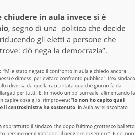
 chiudere in aula invece si è
aio
, segno di una politica che decide
riducendo gli eletti a persone che
ltrove: ciò nega la democrazia”.
: “Mi è stato negato il confronto in aula e chiedo ancora
essi e dimessi per evitare confronto pubblico”. L’ex sindac
 molto diversa da quella raccontata qualche giorno fa da
allargati per tutti. E, in modo un po’ surreale, alimentando la
 capire cosa gli si rimprovera: “
Io non ho capito quali
 il centrosinistra ha sostenuto
. In Aula avrei ascoltato
a soprattutto il sindaco che dopo l’ultimo grottesco balletto
ato persino per il Vaticano “il peggiore di sempre”. E no, non