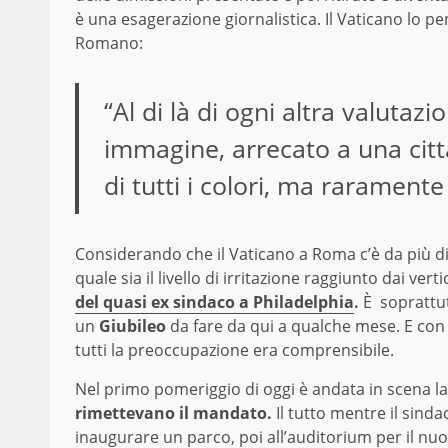
è una esagerazione giornalistica. Il Vaticano lo pe
Romano:
“Al di là di ogni altra valutaz
immagine, arrecato a una citt
di tutti i colori, ma raramente
Considerando che il Vaticano a Roma c’è da più di
quale sia il livello di irritazione raggiunto dai ve
del quasi ex sindaco a Philadelphia
.
È soprattut
un
Giubileo
da fare da qui a qualche mese. E con
tutti la preoccupazione era comprensibile.
Nel primo pomeriggio di oggi è andata in scena la
rimettevano il mandato.
Il tutto mentre il sin
inaugurare un parco, poi all’auditorium per il nu