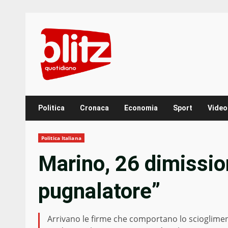
Skip
to
content
Politica
Cronaca
Economia
Sport
Video
Politica Italiana
Marino, 26 dimissioni
pugnalatore”
Arrivano le firme che comportano lo scioglimen