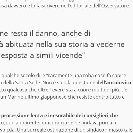
nsa davvero e lo fa scrivere nell’editoriale dell’Osservatore
ione resta il danno, anche di
à abituata nella sua storia a vederne
 esposta a simili vicende”
 qualche secolo dire “raramente una roba così” fa capire
rtici della Santa Sede. Non è solo la questione
dell’autoinvito
to qualcosa che oltre Tevere sta a cuore molto di più: c’è
 un Marino ultimo giapponese che resiste contro tutto e
processione lenta e inesorabile dei consiglieri che
daco, con apparente noncuranza se ne andava prima a
ovo cda. Una surreale ostinazione di un sindaco rimasto tale