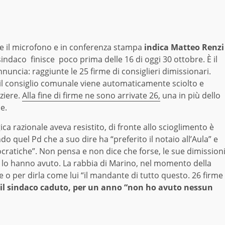
 il microfono e in conferenza stampa
indica Matteo Renzi
ndaco finisce poco prima delle 16 di oggi 30 ottobre. È il
nuncia: raggiunte le 25 firme di consiglieri dimissionari.
, il consiglio comunale viene automaticamente sciolto e
nziere.
Alla fine di firme ne sono arrivate 26,
una in più dello
e.
ica razionale aveva resistito, di fronte allo scioglimento è
do quel Pd che a suo dire ha “preferito il notaio all’Aula” e
cratiche”. Non pensa e non dice che forse, le sue dimission
to lo hanno avuto. La rabbia di Marino, nel momento della
e o per dirla come lui “il mandante di tutto questo. 26 firme
ga il sindaco caduto, per un anno “non ho avuto nessun