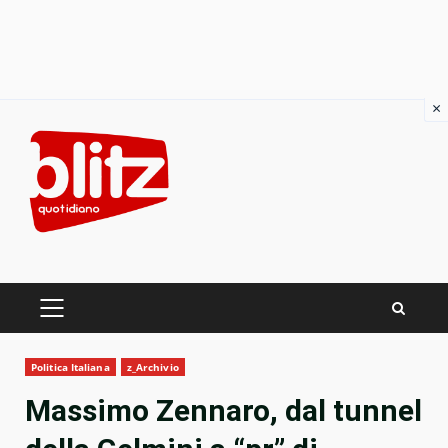
×
Skip
to
content
PRIMARY
MENU
Politica Italiana
z_Archivio
Massimo Zennaro, dal tunnel