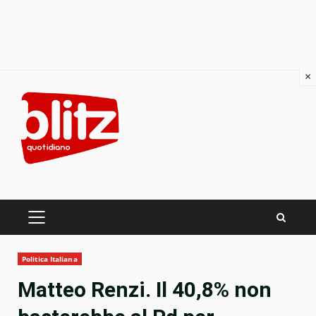
×
Skip
to
content
PRIMARY
MENU
Politica Italiana
Matteo Renzi. Il 40,8% non