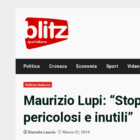
Skip
to
content
Politica
Cronaca
Economia
Sport
Video
Politica Italiana
Maurizio Lupi: “Stop
pericolosi e inutili”
Daniela Lauria
Marzo 21, 2014