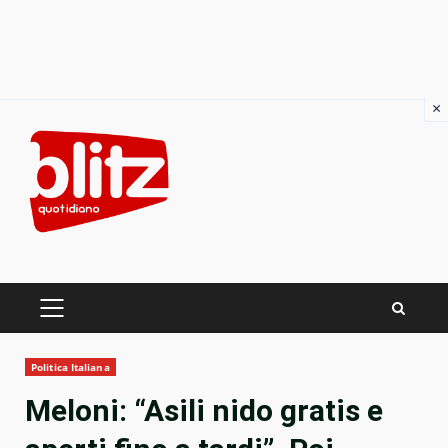
×
Skip
to
content
PRIMARY
MENU
Politica Italiana
Meloni: “Asili nido gratis e