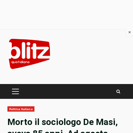
×
Skip
to
content
PRIMARY
MENU
Politica Italiana
Morto il sociologo De Masi,