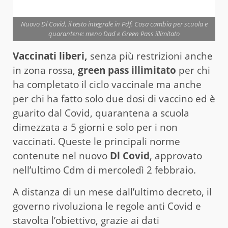
Nuovo Dl Covid, il testo integrale in Pdf. Cosa cambia per scuola e
quarantene: meno Dad e Green Pass illimitato
Vaccinati liberi,
senza più restrizioni anche
in zona rossa,
green pass illimitato
per chi
ha completato il ciclo vaccinale ma anche
per chi ha fatto solo due dosi di vaccino ed è
guarito dal Covid, quarantena a scuola
dimezzata a 5 giorni e solo per i non
vaccinati. Queste le principali norme
contenute nel nuovo
Dl Covid
, approvato
nell’ultimo Cdm di mercoledì 2 febbraio.
A distanza di un mese dall’ultimo decreto, il
governo rivoluziona le regole anti Covid e
stavolta l’obiettivo, grazie ai dati