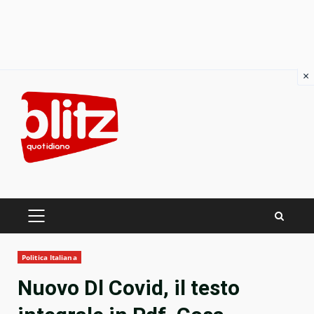
×
Skip
to
content
PRIMARY
MENU
Politica Italiana
Nuovo Dl Covid, il testo