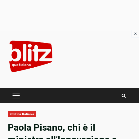
×
Skip
to
content
PRIMARY
MENU
Politica Italiana
Paola Pisano, chi è il