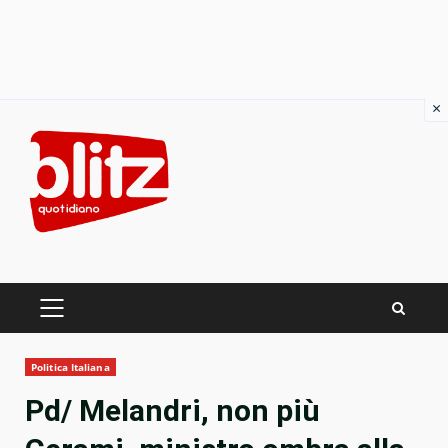
×
Skip
to
content
PRIMARY
MENU
Politica Italiana
Pd/ Melandri, non più