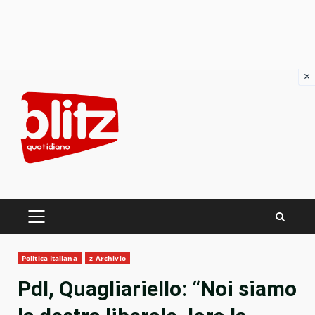
×
Skip
to
content
PRIMARY
MENU
Politica Italiana
z_Archivio
Pdl, Quagliariello: “Noi siamo