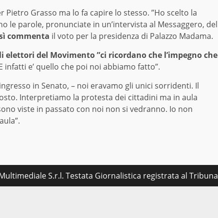
 Pietro Grasso ma lo fa capire lo stesso. ”Ho scelto la
ono le parole, pronunciate in un’intervista al Messaggero, del
 così commenta
il voto per la presidenza di Palazzo Madama.
li elettori del Movimento ”ci ricordano che l’impegno che
E infatti e’ quello che poi noi abbiamo fatto”.
ingresso in Senato, – noi eravamo gli unici sorridenti. Il
osto. Interpretiamo la protesta dei cittadini ma in aula
sono viste in passato con noi non si vedranno. Io non
aula”.
ultimediale S.r.l. Testata Giornalistica registrata al Tribu