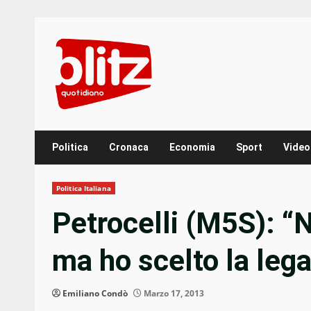
Skip
to
content
Politica
Cronaca
Economia
Sport
Video
Politica Italiana
Petrocelli (M5S): “N
ma ho scelto la lega
Emiliano Condò
Marzo 17, 2013