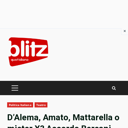
×
Skip
to
content
PRIMARY
MENU
Politica Italiana
Teatro
D’Alema, Amato, Mattarella o