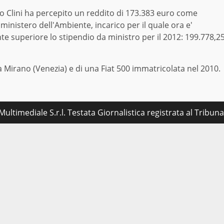
o Clini ha percepito un reddito di 173.383 euro come
nistero dell'Ambiente, incarico per il quale ora e'
te superiore lo stipendio da ministro per il 2012: 199.778,2
a Mirano (Venezia) e di una Fiat 500 immatricolata nel 2010.
ultimediale S.r.l. Testata Giornalistica registrata al Tribu