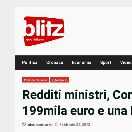
Skip
to
content
Politica
Cronaca
Economia
Sport
Video
Politica Italiana
z_Archivio
Redditi ministri, Cor
199mila euro e una 
luiss_vcontursi
Febbraio 21, 2012