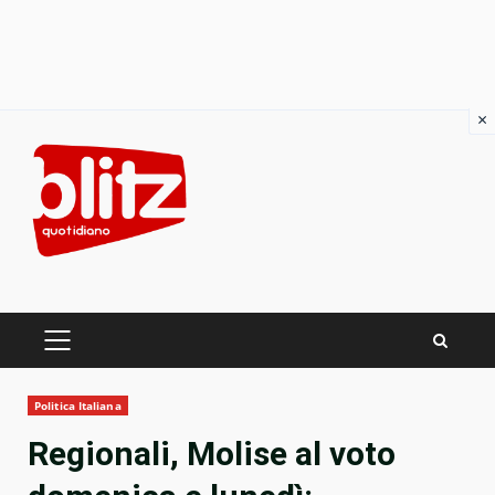
×
Skip
to
content
PRIMARY
MENU
Politica Italiana
Regionali, Molise al voto