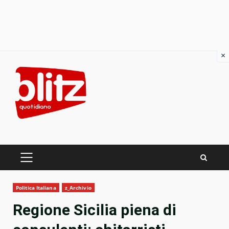
×
Skip
to
content
PRIMARY
MENU
Politica Italiana
z_Archivio
Regione Sicilia piena di