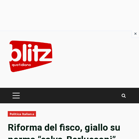
×
Skip
to
content
PRIMARY
MENU
Politica Italiana
Riforma del fisco, giallo su