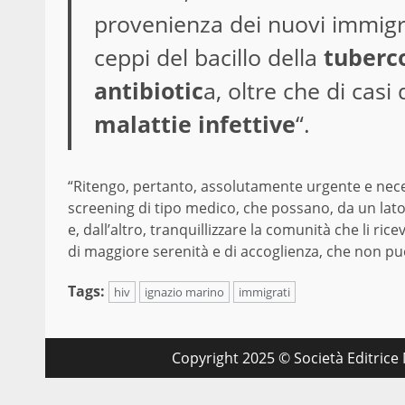
provenienza dei nuovi immigra
ceppi del bacillo della
tuberco
antibiotic
a, oltre che di casi 
malattie infettive
“.
“Ritengo, pertanto, assolutamente urgente e necessa
screening di tipo medico, che possano, da un lato, 
e, dall’altro, tranquillizzare la comunità che li ri
di maggiore serenità e di accoglienza, che non può
Tags:
hiv
ignazio marino
immigrati
Copyright 2025 © Società Editrice M