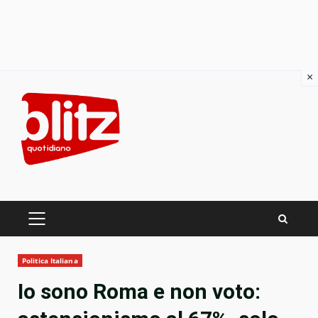
×
Skip
to
content
PRIMARY
MENU
Politica Italiana
Io sono Roma e non voto: