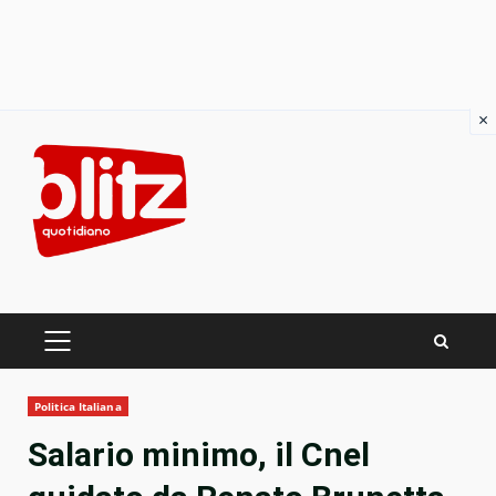
×
Skip
to
content
PRIMARY
MENU
Politica Italiana
Salario minimo, il Cnel