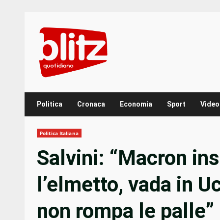
Skip
to
content
Politica
Cronaca
Economia
Sport
Video
Politica Italiana
Salvini: “Macron ins
l’elmetto, vada in U
non rompa le palle”