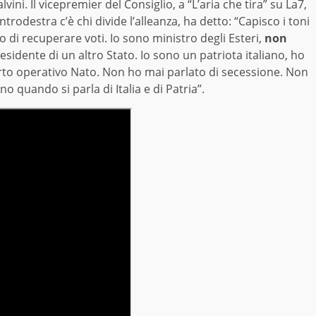
vini. Il vicepremier del Consiglio, a “L’aria che tira” su La7,
trodestra c’è chi divide l’alleanza, ha detto: “Capisco i toni
 di recuperare voti. Io sono ministro degli Esteri,
non
esidente di un altro Stato. Io sono un patriota italiano, ho
parto operativo Nato. Non ho mai parlato di secessione. Non
 quando si parla di Italia e di Patria”.