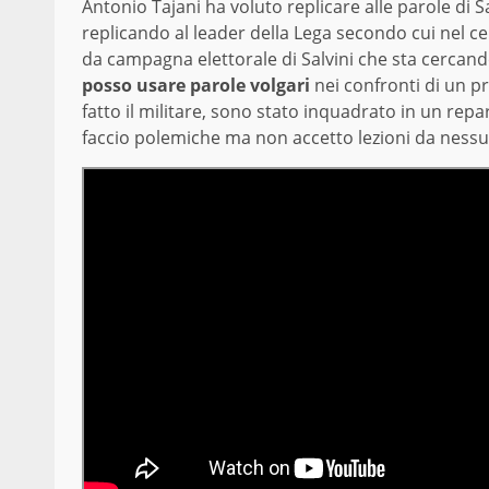
Antonio Tajani ha voluto replicare alle parole di Sal
replicando al leader della Lega secondo cui nel cen
da campagna elettorale di Salvini che sta cercando
posso usare parole volgari
nei confronti di un pr
fatto il militare, sono stato inquadrato in un re
faccio polemiche ma non accetto lezioni da nessuno