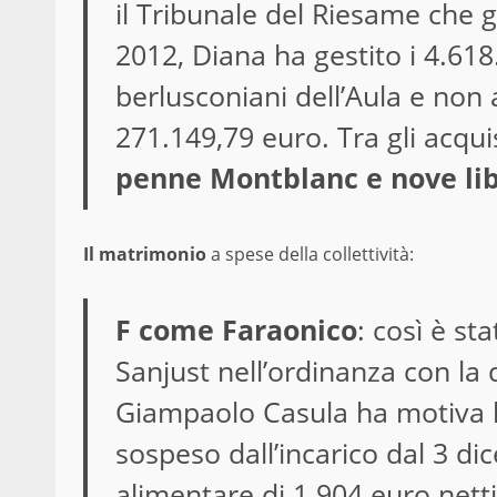
il Tribunale del Riesame che gl
2012, Diana ha gestito i 4.618
berlusconiani dell’Aula e non 
271.149,79 euro. Tra gli acqui
penne Montblanc e nove lib
Il matrimonio
a spese della collettività:
F come Faraonico
: così è st
Sanjust nell’ordinanza con la 
Giampaolo Casula ha motiva l’a
sospeso dall’incarico dal 3 
alimentare di 1.904 euro netti