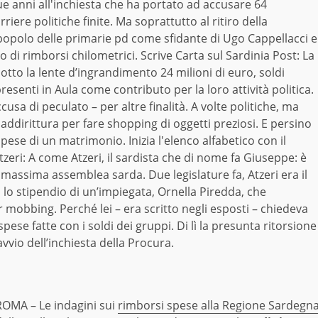
ue anni all'inchiesta che ha portato ad accusare 64
rriere politiche finite. Ma soprattutto al ritiro della
 popolo delle primarie pd come sfidante di Ugo Cappellacci e
o di rimborsi chilometrici. Scrive Carta sul Sardinia Post: La
otto la lente d’ingrandimento 24 milioni di euro, soldi
presenti in Aula come contributo per la loro attività politica.
accusa di peculato – per altre finalità. A volte politiche, ma
 addirittura per fare shopping di oggetti preziosi. E persino
pese di un matrimonio. Inizia l'elenco alfabetico con il
zeri: A come Atzeri, il sardista che di nome fa Giuseppe: è
 massima assemblea sarda. Due legislature fa, Atzeri era il
lo stipendio di un’impiegata, Ornella Piredda, che
 mobbing. Perché lei – era scritto negli esposti – chiedeva
spese fatte con i soldi dei gruppi. Di lì la presunta ritorsione
avvio dell’inchiesta della Procura.
ROMA – Le indagini sui
rimborsi spese alla Regione Sardegn