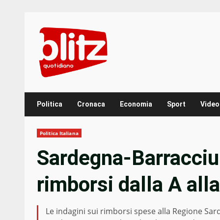
Skip
to
content
Politica
Cronaca
Economia
Sport
Video
Politica Italiana
Sardegna-Barracciu:
rimborsi dalla A all
Le indagini sui rimborsi spese alla Regione Sard