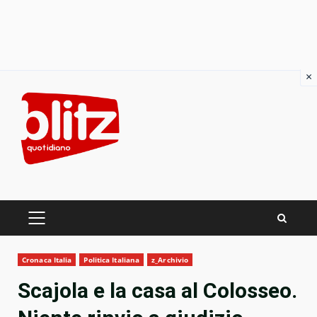
×
Skip
to
content
PRIMARY
MENU
Cronaca Italia
Politica Italiana
z_Archivio
Scajola e la casa al Colosseo.