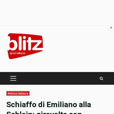
×
Skip
to
content
PRIMARY
MENU
Politica Italiana
Schiaffo di Emiliano alla