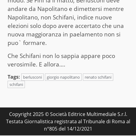
modo. Se Fini fa il matto, Berlusconi deve
andare da Napolitano e dimettersi mentre
Napolitano, non Schifani, indice nuove
elezioni solo dopo avere accertato che una
nuova maggioranza in paelamento non si
puo` formare.
Che Schifani non lo sappia appare poco
verosimile. E allora….
Tags:
berlusconi
giorgio napolitano
renato schifani
schifani
Copyright 2025 © Società Editrice Multimediale S.r.l.
Testata Giornalistica registrata al Tribunale di Roma al
n°805 del 14/12/2021