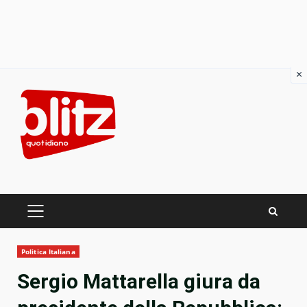
×
Skip
to
content
PRIMARY
MENU
Politica Italiana
Sergio Mattarella giura da