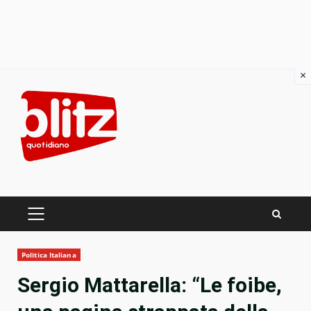
×
Skip
to
content
PRIMARY
MENU
Politica Italiana
Sergio Mattarella: “Le foibe,