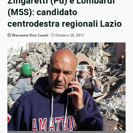
Zingaretti (Pd) e Lombardi
(M5S): candidato
centrodestra regionali Lazio
Warsamé Dini Casali
Ottobre 20, 2017