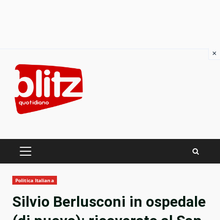
×
Skip
to
content
PRIMARY
MENU
Politica Italiana
Silvio Berlusconi in ospedale