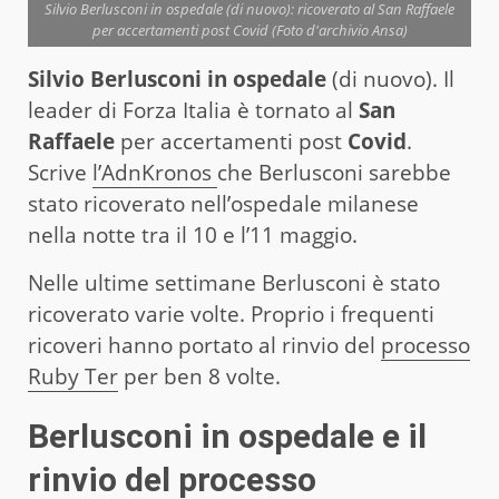
Silvio Berlusconi in ospedale (di nuovo): ricoverato al San Raffaele
per accertamenti post Covid (Foto d'archivio Ansa)
Silvio Berlusconi in ospedale
(di nuovo). Il
leader di Forza Italia è tornato al
San
Raffaele
per accertamenti post
Covid
.
Scrive
l’AdnKronos
che Berlusconi sarebbe
stato ricoverato nell’ospedale milanese
nella notte tra il 10 e l’11 maggio.
Nelle ultime settimane Berlusconi è stato
ricoverato varie volte. Proprio i frequenti
ricoveri hanno portato al rinvio del
processo
Ruby Ter
per ben 8 volte.
Berlusconi in ospedale e il
rinvio del processo