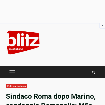
×
Skip
to
content
PRIMARY
MENU
Politica Italiana
Sindaco Roma dopo Marino,