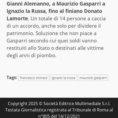
Gianni Alemanno, a Maurizio Gasparri a
Ignazio la Russa, fino al finiano Donato
Lamorte
. Un totale di 14 persone a caccia
di un accordo, anche solo per dividere il
patrimonio. Soluzione che non piace a
Gasparri secondo cui quei soldi vanno
restituiti allo Stato o destinati alle vittime
degli anni di piombo.
Tags:
francesco storace
ignazio la russa
maurizio gasparri
Copyright 2025 © Società Editrice Multimediale S.r.l.
Testata Giornalistica registrata al Tribunale di Roma al
n°805 del 14/12/2021