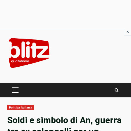
×
Skip
to
content
PRIMARY
MENU
Politica Italiana
Soldi e simbolo di An, guerra