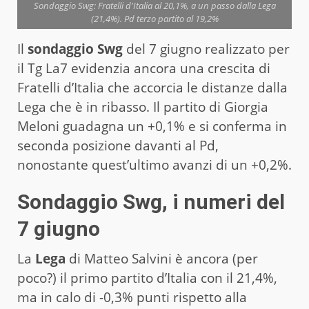
Sondaggio Swg: Fratelli d'Italia al 20,1%, a un passo dalla Lega
(21,4%). Pd terzo partito al 19,2%
Il
sondaggio Swg
del 7 giugno realizzato per
il Tg La7 evidenzia ancora una crescita di
Fratelli d’Italia che accorcia le distanze dalla
Lega che è in ribasso. Il partito di Giorgia
Meloni guadagna un +0,1% e si conferma in
seconda posizione davanti al Pd,
nonostante quest’ultimo avanzi di un +0,2%.
Sondaggio Swg, i numeri del
7 giugno
La
Lega
di Matteo Salvini è ancora (per
poco?) il primo partito d’Italia con il 21,4%,
ma in calo di -0,3% punti rispetto alla