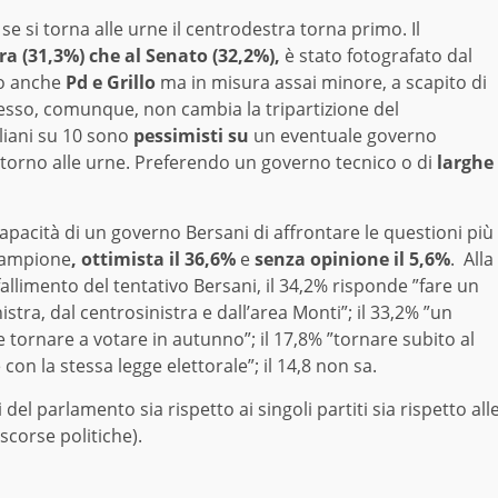
e si torna alle urne il centrodestra torna primo. Il
ra (31,3%) che al Senato (32,2%),
è stato fotografato dal
o anche
Pd e Grillo
ma in misura assai minore, a scapito di
mplesso, comunque, non cambia la tripartizione del
liani su 10 sono
pessimisti su
un eventuale governo
torno alle urne. Preferendo un governo tecnico o di
larghe
apacità di un governo Bersani di affrontare le questioni più
campione
, ottimista il 36,6%
e
senza opinione il 5,6%
. Alla
llimento del tentativo Bersani, il 34,2% risponde ”fare un
tra, dal centrosinistra e dall’area Monti”; il 33,2% ”un
 tornare a votare in autunno”; il 17,8% ”tornare subito al
 con la stessa legge elettorale”; il 14,8 non sa.
del parlamento sia rispetto ai singoli partiti sia rispetto all
 scorse politiche).