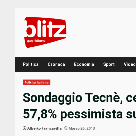
Skip
to
content
Politica
Cronaca
Economia
Sport
Video
Politica Italiana
Sondaggio Tecnè, ce
57,8% pessimista s
Alberto Francavilla
Marzo 26, 2013