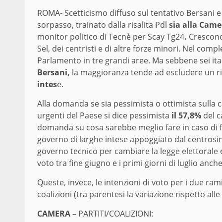
ROMA- Scetticismo diffuso sul tentativo Bersani e s
sorpasso, trainato dalla risalita Pdl
sia alla Came
monitor politico di Tecnè per Scay Tg24
.
Crescon
Sel, dei centristi e di altre forze minori. Nel co
Parlamento in tre grandi aree. Ma sebbene sei ita
Bersani,
la maggioranza tende ad escludere un ri
intes
e.
Alla domanda se sia pessimista o ottimista sulla c
urgenti del Paese si dice pessimista
il 57,8%
del 
domanda su cosa sarebbe meglio fare in caso di fa
governo di larghe intese appoggiato dal centrosinis
governo tecnico per cambiare la legge elettorale e
voto tra fine giugno e i primi giorni di luglio anche
Queste, invece, le intenzioni di voto per i due rami 
coalizioni (tra parentesi la variazione rispetto alle
CAMERA
– PARTITI/COALIZIONI: