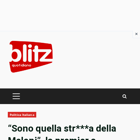
×
Skip
to
content
PRIMARY
MENU
Politica Italiana
“Sono quella str***a della