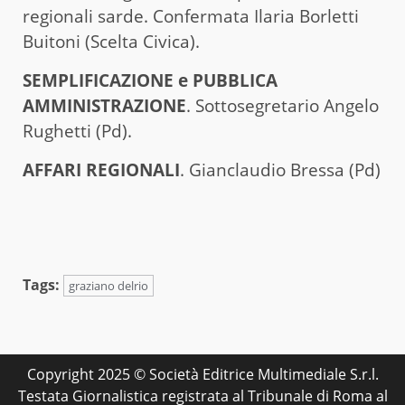
regionali sarde. Confermata Ilaria Borletti
Buitoni (Scelta Civica).
SEMPLIFICAZIONE e PUBBLICA
AMMINISTRAZIONE
. Sottosegretario Angelo
Rughetti (Pd).
AFFARI REGIONALI
. Gianclaudio Bressa (Pd)
Tags:
graziano delrio
Copyright 2025 © Società Editrice Multimediale S.r.l.
Testata Giornalistica registrata al Tribunale di Roma al