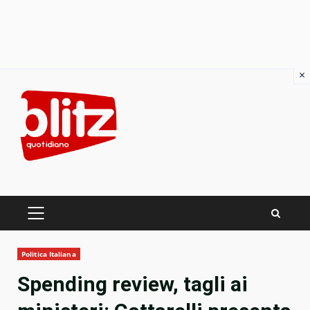
×
Skip
to
content
PRIMARY
MENU
Politica Italiana
Spending review, tagli ai