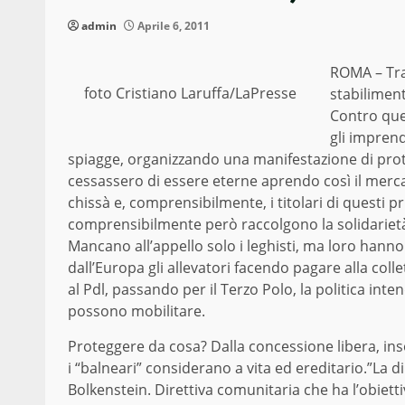
admin
Aprile 6, 2011
ROMA – Tra 
foto Cristiano Laruffa/LaPresse
stabiliment
Contro ques
gli imprend
spiagge, organizzando una manifestazione di prot
cessassero di essere eterne aprendo così il mercato
chissà e, comprensibilmente, i titolari di questi
comprensibilmente però raccolgono la solidarietà 
Mancano all’appello solo i leghisti, ma loro hanno 
dall’Europa gli allevatori facendo pagare alla collett
al Pdl, passando per il Terzo Polo, la politica int
possono mobilitare.
Proteggere da cosa? Dalla concessione libera, inso
i “balneari” considerano a vita ed ereditario.”La di
Bolkenstein. Direttiva comunitaria che ha l’obiettivo