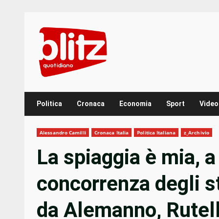
Skip
to
content
Politica
Cronaca
Economia
Sport
Video
Alessandro Camilli
Cronaca Italia
Politica Italiana
z_Archivio
La spiaggia è mia, a 
concorrenza degli s
da Alemanno, Rutell