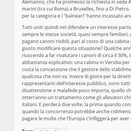
Alemanno, che ha promesso la richiesta in seda A
marini (tra cui Roma) a Bruxelles, fino a Di Pietr
per la categoria e i “balneari” hanno incassato anch
Tutti uniti quindi nel difendere un interesse part
sempre le stesse società, quasi sempre familiari,
pagano canoni risibili, pari al costo di una cabin
giusto modificare questa situazione? Qualche anno
riuscendo a far rivalutare i canoni di circa il 3
abbastanza esplicativo: una cabina in Versilia per 
costa la concessione che il gestore dello stabilim
qualcosa che non va. Invece di gioire per la dirett
rappresentanti dell’interesse pubblico, sono tutti
disattenzione o malafede poco importa, quello che 
otterranno un trattamento come gli allevatori chi
italiani. E perderà due volte, la prima quando c
quando la concorrenza potrebbe anche ridimension
pagare le multe che l’Europa c’infliggerà per aver