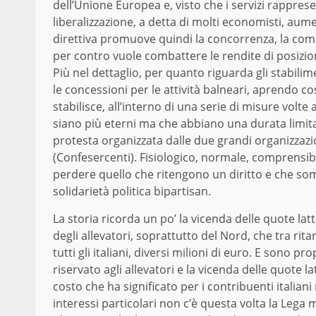
dell’Unione Europea e, visto che i servizi rappres
liberalizzazione, a detta di molti economisti, aume
direttiva promuove quindi la concorrenza, la competi
per contro vuole combattere le rendite di posizione
Più nel dettaglio, per quanto riguarda gli stabilime
le concessioni per le attività balneari, aprendo cos
stabilisce, all’interno di una serie di misure volte
siano più eterni ma che abbiano una durata limitat
protesta organizzata dalle due grandi organizzazio
(Confesercenti). Fisiologico, normale, comprensibil
perdere quello che ritengono un diritto e che so
solidarietà politica bipartisan.
La storia ricorda un po’ la vicenda delle quote latt
degli allevatori, soprattutto del Nord, che tra ritar
tutti gli italiani, diversi milioni di euro. E sono p
riservato agli allevatori e la vicenda delle quote
costo che ha significato per i contribuenti italian
interessi particolari non c’è questa volta la Lega