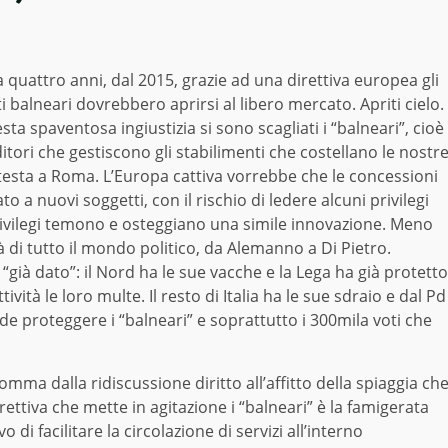
quattro anni, dal 2015, grazie ad una direttiva europea gli
i balneari dovrebbero aprirsi al libero mercato. Apriti cielo.
ta spaventosa ingiustizia si sono scagliati i “balneari”, cioè
itori che gestiscono gli stabilimenti che costellano le nostr
esta a Roma. L’Europa cattiva vorrebbe che le concessioni
 a nuovi soggetti, con il rischio di ledere alcuni privilegi
 privilegi temono e osteggiano una simile innovazione. Meno
di tutto il mondo politico, da Alemanno a Di Pietro.
“già dato”: il Nord ha le sue vacche e la Lega ha già protetto
ività le loro multe. Il resto di Italia ha le sue sdraio e dal Pd
ende proteggere i “balneari” e soprattutto i 300mila voti che
mma dalla ridiscussione diritto all’affitto della spiaggia ch
rettiva che mette in agitazione i “balneari” è la famigerata
 di facilitare la circolazione di servizi all’interno