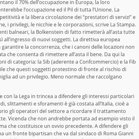
entano il 70% dell’occupazione in Europa, la loro
nterebbe l’occupazione ed il Pil di tutta l’Unione. La
tività e la libera circolazione dei “prestatori di servizi” e
, i privilegi, le nicchie e le corporazioni, scrive La Stampa.
nti balneari, la Bolkenstein di fatto rimetterà all’asta tutte
ì all’ingresso di nuovi soggetti. La direttiva europea
 a garantire la concorrenza, che i canoni delle locazioni non
a che consenta di rimettere all’asta il bene. Da qui la
ni di categoria: la Sib (aderente a Confcommercio) e la Fib
e che questi soggetti protestino di fronte al rischio di
miglia ad un privilegio. Meno normale che raccolgano
e con la Lega in trincea a difendere gli interessi particolari
di, slittamenti e sforamenti è già costata all’Italia, cioè a
roprio gli operatori del settore a ricordare il trattamento
 latte. Vicenda che non andrebbe portata ad esempio visto il
i ma che costituisce un ovvio precedente. A difendere gli
 ma un fronte bipartisan che va dal sindaco di Roma Gianni