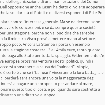
nci dell’organizzazione di una manifestazione dei Comuni
o. Dall’opposizione anche Casini ha detto di volersi adoperare
e la solidarietà di Rutelli e di diversi esponenti di Pd e Pdl.
icolare contro l’interesse generale. Ma se da decenni sono
 ad avere le concessioni, e se da sempre queste società
a per una stagione, perché non si può dire che sarebbe
 fa il ministro Visco provò a mettere mano al settore,
0%, troppo poco. Ancora La Stampa riporta un esempio
tutta la stagione costa tra i 3 e i 4mila euro, tanto quanto
ento paga allo Stato per tutta la spiaggia. Evidentemente c’è
iva europea prossima ventura i nostri politici, quindi i
 accorsi a sostenere la causa dei “balneari”. Miopia,
è certo è che se i “balneari” vinceranno la loro battaglia e
 ci perderà sarà ancora una volta la maggioranza degli
ontinuerà a pagare uno sproposito per andare al mare,
are questo tipo di costi, e poi quando sarà costretta a
 disatteso una direttiva europea.