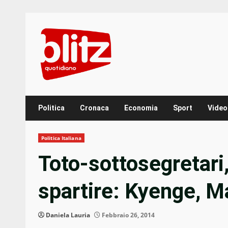
Skip
to
content
Politica
Cronaca
Economia
Sport
Video
Politica Italiana
Toto-sottosegretari,
spartire: Kyenge, M
Daniela Lauria
Febbraio 26, 2014