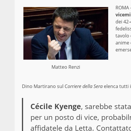
ROMA –
vicemi
dei 42-
fedelis
tavolo 
anime 
emerse
Matteo Renzi
Dino Martirano sul C
orriere della Sera
elenca tutti 
Cécile Kyenge
, sarebbe stata
per un posto di vice, probabi
affidatele da Letta. Contattato