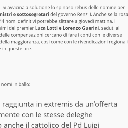
 Si avvicina a soluzione lo spinoso rebus delle nomine per
nistri e sottosegretari
del governo Renzi I. Anche se la ros
44 nomi definitivi potrebbe slittare a giovedì mattina. I
simi del premier L
uca Lotti e Lorenzo Guerin
i, seduti al
delle compensazioni cercano di fare i conti con le diverse
della maggioranza, così come con le rivendicazioni regionali
 in queste ore.
i nomi in ballo:
 raggiunta in extremis da un’offerta
lmente con le stesse deleghe
 anche il cattolico del Pd Luigi