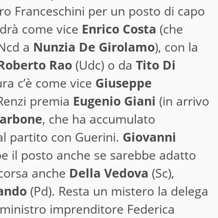
tro Franceschini per un posto di capo
andrà come vice
Enrico Costa
(che
 Ncd a
Nunzia De Girolamo
), con la
Roberto Rao
(Udc) o da
Tito Di
tura c’è come vice
Giuseppe
 Renzi premia
Eugenio Giani
(in arrivo
Carbone
, che ha accumulato
al partito con Guerini.
Giovanni
be il posto anche se sarebbe adatto
 corsa anche
Della Vedova
(Sc),
ando
(Pd). Resta un mistero la delega
l ministro imprenditore Federica