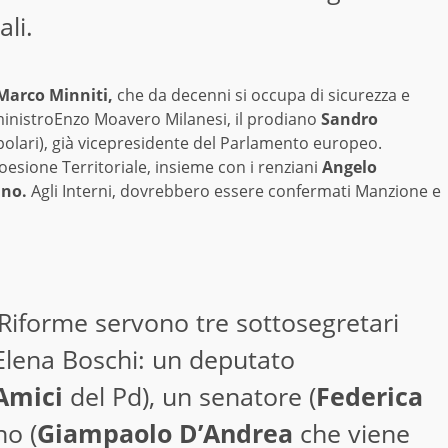
li.
Marco Minniti,
che da decenni si occupa di sicurezza e
ministroEnzo Moavero Milanesi, il prodiano
Sandro
polari), già vicepresidente del Parlamento europeo.
oesione Territoriale, insieme con i renziani
Angelo
ano.
Agli Interni, dovrebbero essere confermati Manzione e
-Riforme servono tre sottosegretari
 Elena Boschi: un deputato
Amici
del Pd), un senatore (
Federica
no (
Giampaolo D’Andrea
che viene