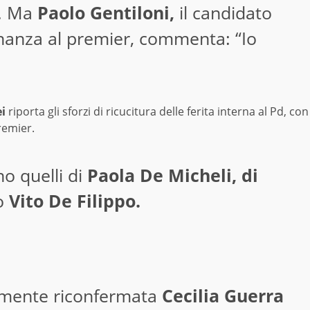
d. Ma
Paolo Gentiloni,
il candidato
inanza al premier, commenta: “Io
i
riporta gli sforzi di ricucitura delle ferita interna al Pd, con
remier.
no quelli di
Paola De Micheli, di
o
Vito De Filippo.
ramente riconfermata
Cecilia Guerra