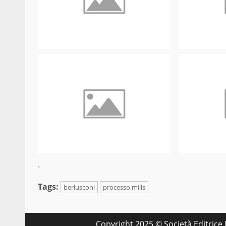
.
Tags:
berlusconi
processo mills
Copyright 2025 © Società Editrice M