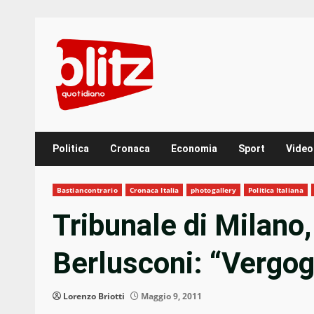
Skip
to
content
Politica
Cronaca
Economia
Sport
Video
Bastiancontrario
Cronaca Italia
photogallery
Politica Italiana
Tribunale di Milano
Berlusconi: “Vergog
Lorenzo Briotti
Maggio 9, 2011