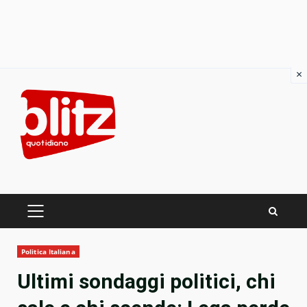
×
Skip
to
content
PRIMARY
MENU
Politica Italiana
Ultimi sondaggi politici, chi