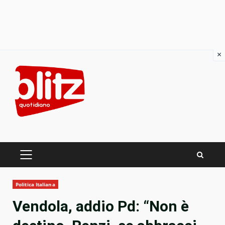
×
Skip
to
content
PRIMARY
MENU
Politica Italiana
Vendola, addio Pd: “Non è