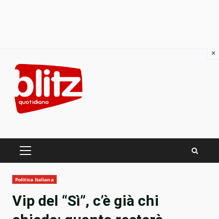
×
Skip
to
content
PRIMARY
MENU
Politica Italiana
Vip del “Sì”, c’è già chi