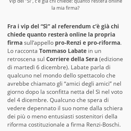
Vip del “Sì”, c’è già chi chiede: quanto resterà online
la mia firma?
Fra i vip del “Sì” al referendum c’è già chi
chiede quanto resterà online la propria
firma
sull’appello
pro-Renzi e pro-riforma
.
Lo racconta
Tommaso Labate
in un
retroscena sul
Corriere della Sera
(edizione
di martedì 6 dicembre). Labate parla di
qualcuno nel mondo dello spettacolo che
avrebbe chiamato gli “amici degli amici” nel
giorno dopo la sconfitta netta del Sì nel voto
del 4 dicembre. Qualcuno che spera di
vedere depennato il suo nome dalla schiera
dei più o meno entusiasti sostenitori della
riforma costituzionale a firma Renzi-Boschi.