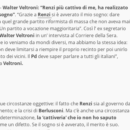
–
Walter Veltroni: “Renzi più cattivo di me, ha realizzato
 sogno”
. “Grazie a
Renzi
si è avverato il mio sogno: dare
lia quel grande partito riformista di massa che non aveva mai
Un partito a vocazione maggioritaria”. Così l’ ex segretario
Walter Veltroni
in un’ intervista al Corriere della Sera.
e io veniamo da mondi diversi, ma abbiamo la stessa idea:
n deve limitarsi a riempire il proprio recinto per poi unirlo
to dei vicini. Il
Pd
deve saper parlare a tutti gli italiani”,
ma
Veltroni.
ue circostanze oggettive: il fatto che
Renzi
sia al governo d
ento; e la crisi di
Berlusconi
. Ma c’è anche una circostanza
ua determinazione,
la ‘cattiveria’ che io non ho saputo
un difetto. Se il sogno si è avverato, il merito è suo.