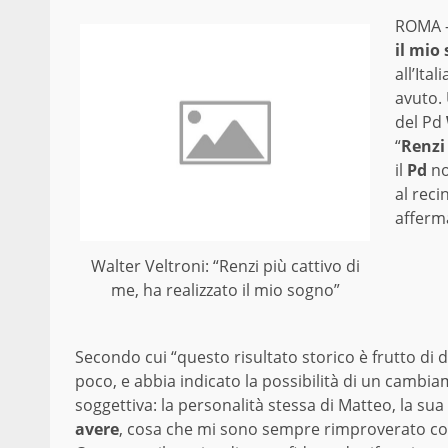
ROMA 
il mio
all’Ita
avuto. 
del Pd
“
Renzi
il
Pd
no
al recin
affer
Walter Veltroni: “Renzi più cattivo di
me, ha realizzato il mio sogno”
Secondo cui “questo risultato storico è frutto di d
poco, e abbia indicato la possibilità di un cambiam
soggettiva: la personalità stessa di Matteo, la s
avere
, cosa che mi sono sempre rimproverato come 