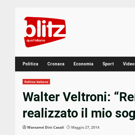
Skip
to
content
Politica
Cronaca
Economia
Sport
Video
Politica Italiana
Walter Veltroni: “Re
realizzato il mio so
Warsamé Dini Casali
Maggio 27, 2014