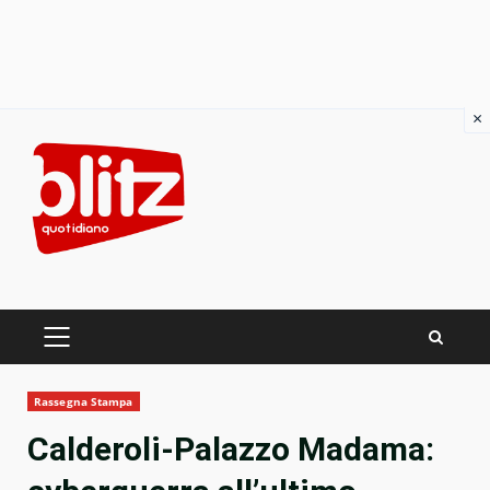
×
Skip
to
content
PRIMARY
MENU
Rassegna Stampa
Calderoli-Palazzo Madama: