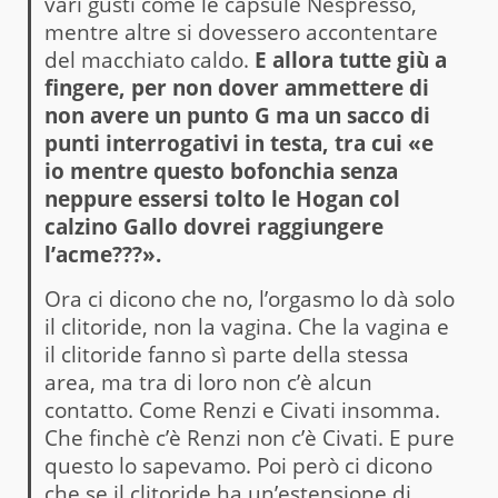
vari gusti come le capsule Nespresso,
mentre altre si dovessero accontentare
del macchiato caldo.
E allora tutte giù a
fingere, per non dover ammettere di
non avere un punto G ma un sacco di
punti interrogativi in testa, tra cui «e
io mentre questo bofonchia senza
neppure essersi tolto le Hogan col
calzino Gallo dovrei raggiungere
l’acme???».
Ora ci dicono che no, l’orgasmo lo dà solo
il clitoride, non la vagina. Che la vagina e
il clitoride fanno sì parte della stessa
area, ma tra di loro non c’è alcun
contatto. Come Renzi e Civati insomma.
Che finchè c’è Renzi non c’è Civati. E pure
questo lo sapevamo. Poi però ci dicono
che se il clitoride ha un’estensione di