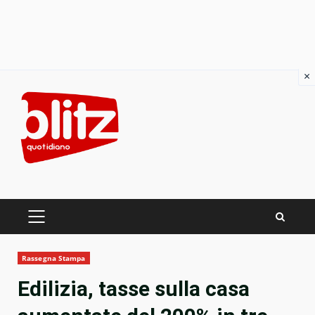
×
Skip
to
content
PRIMARY
MENU
Rassegna Stampa
Edilizia, tasse sulla casa