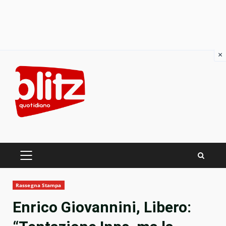
×
Skip
to
content
PRIMARY
MENU
Rassegna Stampa
Enrico Giovannini, Libero: